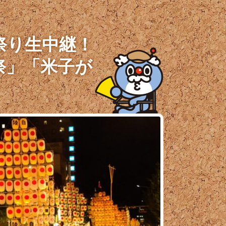
祭り生中継！
祭」「米子が