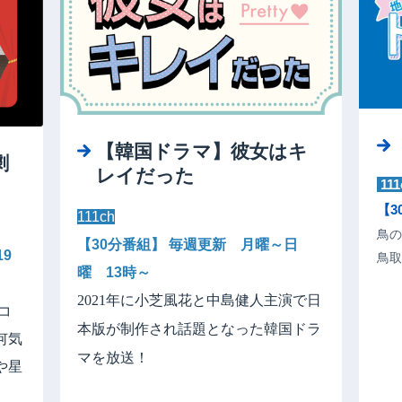
【韓国ドラマ】彼女はキ
劇
レイだった
111
【3
111ch
鳥の
【30分番組】 毎週更新 月曜～日
9
鳥取
曜 13時～
2021年に小芝風花と中島健人主演で日
コ
本版が制作され話題となった韓国ドラ
何気
マを放送！
や星