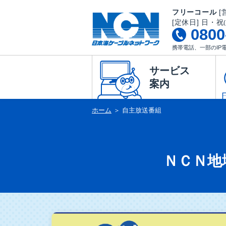
フリーコール
[営
[定休日] 日・祝
0800
携帯電話、一部のIP
サービス
案内
ホーム
＞
自主放送番組
ＮＣＮ地