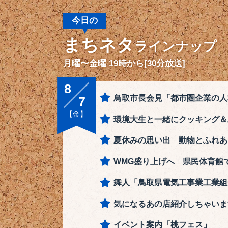
今日の
まちネタ
ラインナップ
月曜〜金曜 19時から[30分放送]
8
鳥取市長会見「都市圏企業の人
7
【金】
環境大生と一緒にクッキング＆
夏休みの思い出 動物とふれあ
WMG盛り上げへ 県民体育館
舞人「鳥取県電気工事業工業組
気になるあの店紹介しちゃいま
イベント案内「桃フェス」