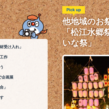
Pick up
他地域のお
「松江水郷
いな祭」
材受け入れ」
工作
う
で企画展
合」
す