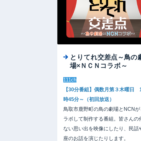
とりてれ交差点～鳥の
場×ＮＣＮコラボ～
111ch
【30分番組】偶数月第３木曜日 1
時45分～（初回放送）
鳥取市鹿野町の鳥の劇場とNCNが
ラボして制作する番組。皆さんの
ない思い出を映像にしたり、民話
座のお話を演じたりします。