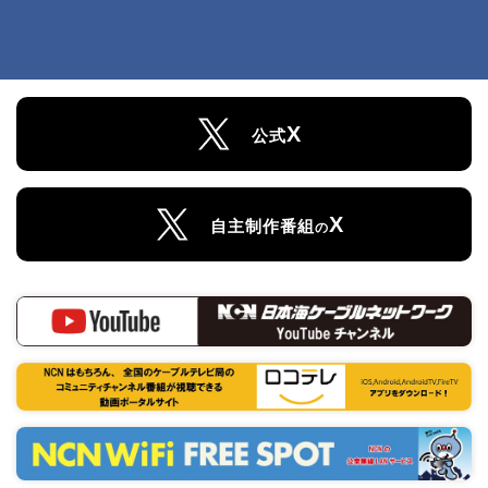
X
公式
X
自主制作番組
の