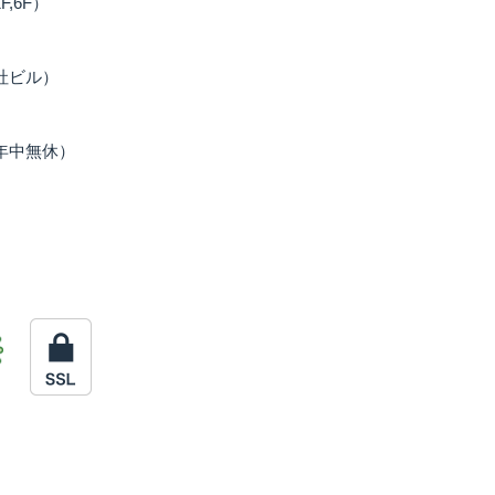
,6F）
本社ビル）
 年中無休）