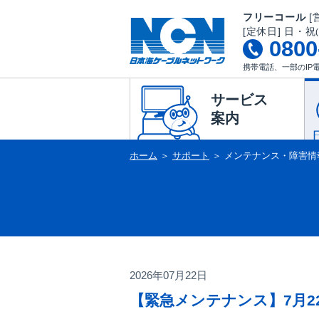
フリーコール
[営
[定休日] 日・祝
0800
携帯電話、一部のIP
サービス
案内
ホーム
＞
サポート
＞
メンテナンス・障害情
2026年07月22日
【緊急メンテナンス】7月22