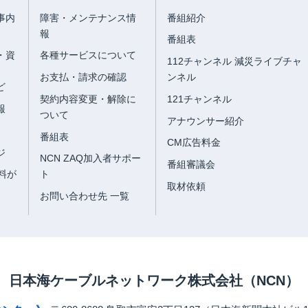
事内
障害・メンテナンス情
番組紹介
報
番組表
・資
各種サービスについて
112チャンネル 減災ライブチャ
お支払・請求の確認
ンネル
ど
契約内容変更・解除に
121チャンネル
報
ついて
アナウンサー紹介
番組表
CM広告料金
ジ
NCN ZAQ加入者サポー
番組審議会
料が
ト
取材依頼
お問い合わせ先 一覧
日本海ケーブルネットワーク株式会社
（NCN）