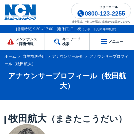
フリーコール
0800-123-2255
携帯電話、一部のIP電話、県外からは繋がりません
[営業時間] 9:30～17:00 [定休日] 日・祝
（サポート受付 年中無休）
メンテナンス
キーワード
メニュー
・障害情報
検索
ホーム
＞
自主放送番組
＞
アナウンサー紹介
＞
アナウンサープロフィ
ール（牧田航大）
アナウンサープロフィール（牧田航
大）
牧田航大
（まきたこうだい）