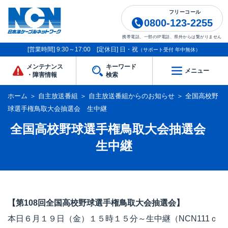
フリーコール
0800-123-2255
携帯電話、一部のIP電話、県外からは繋がりません
[営業時間] 9:30～17:00 [定休日] 日・祝
（サポート受付 年中無休）
メンテナンス
キーワード
メニュー
・障害情報
検索
ホーム
＞
自主放送番組
＞
自主放送番組からのお知らせ
＞
全国高校野
球選手権鳥取大会抽選会 生中継
全国高校野球選手権鳥取大会抽選会
生中継
【第108回全国高校野球選手権鳥取大会抽選会】
本日６月１９日（金）１５時１５分～生中継（NCN111ｃ