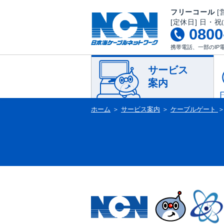
フリーコール
[営
[定休日] 日・祝
0800
携帯電話、一部のIP
サービス
案内
ホーム
＞
サービス案内
＞
ケーブルゲート