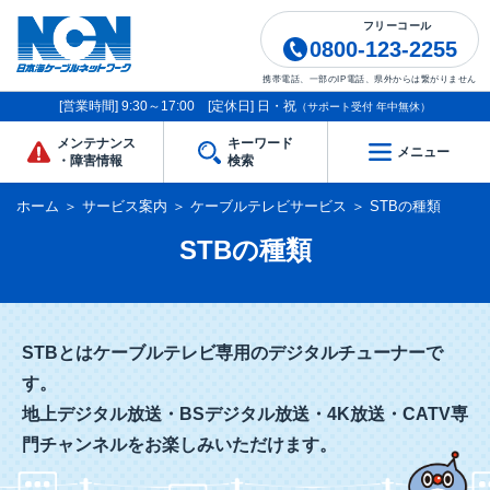
フリーコール
0800-123-2255
携帯電話、一部のIP電話、県外からは繋がりません
[営業時間] 9:30～17:00 [定休日] 日・祝
（サポート受付 年中無休）
メンテナンス
キーワード
メニュー
・障害情報
検索
ホーム
＞
サービス案内
＞
ケーブルテレビサービス
＞
STBの種類
STBの種類
STBとはケーブルテレビ専用のデジタルチューナーで
す。
地上デジタル放送・BSデジタル放送・4K放送・CATV専
門チャンネルをお楽しみいただけます。