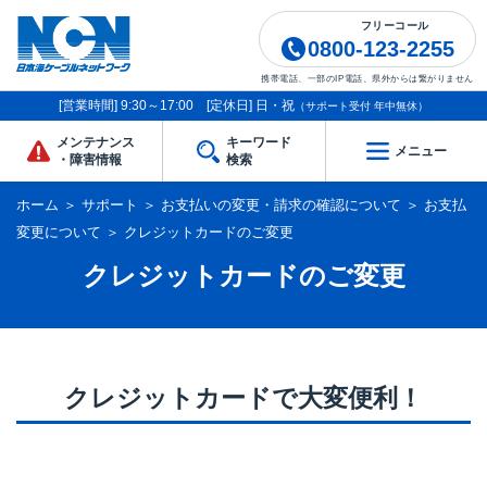
フリーコール
0800-123-2255
携帯電話、一部のIP電話、県外からは繋がりません
[営業時間] 9:30～17:00 [定休日] 日・祝
（サポート受付 年中無休）
メンテナンス
キーワード
メニュー
・障害情報
検索
ホーム
＞
サポート
＞
お支払いの変更・請求の確認について
＞
お支払
変更について
＞
クレジットカードのご変更
クレジットカードのご変更
クレジットカードで大変便利！